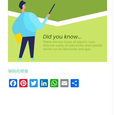
编辑此模板
Facebook
Pinterest
Twitter
LinkedIn
WhatsApp
Email
分
享