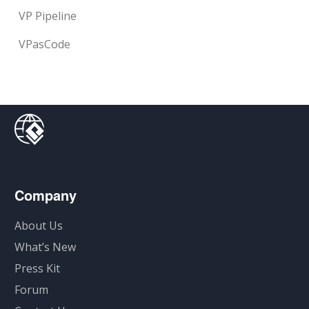
VP Pipeline
VPasCode
Company
About Us
What’s New
Press Kit
Forum