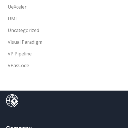
UeXceler
UML
Uncategorized
Visual Paradigm
VP Pipeline
VPasCode
Company