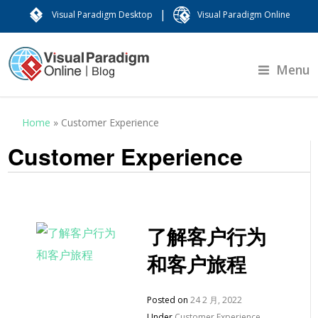
|
Visual Paradigm Desktop
Visual Paradigm Online
Menu
Home
»
Customer Experience
Customer Experience
了解客户行为
和客户旅程
Posted on
24 2 月, 2022
Under
Customer Experience