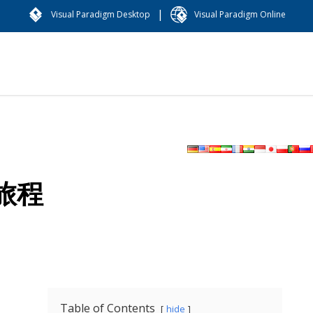
|
Visual Paradigm Desktop
Visual Paradigm Online
旅程
Table of Contents
hide