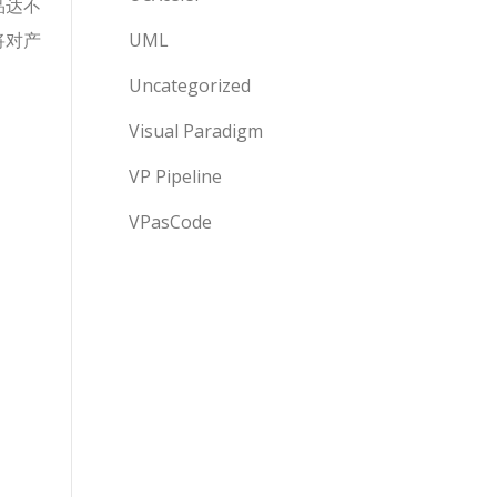
品达不
将对产
UML
Uncategorized
Visual Paradigm
VP Pipeline
VPasCode