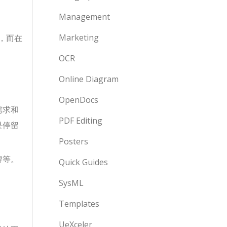
Management
Marketing
，而在
OCR
Online Diagram
OpenDocs
需求和
PDF Editing
是停留
Posters
牌等。
Quick Guides
SysML
Templates
。
UeXceler