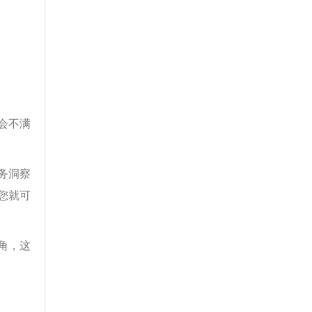
会不满
务洞察
您就可
角，这