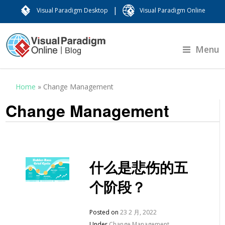
|
Visual Paradigm Desktop
Visual Paradigm Online
Menu
Home
»
Change Management
Change Management
什么是悲伤的五
个阶段？
Posted on
23 2 月, 2022
Under
Change Management
,