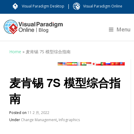
|
Visual Paradigm Desktop
Visual Paradigm Online
Menu
Home
»
麦肯锡 7S 模型综合指南
麦肯锡 7S 模型综合指
南
Posted on
11 2 月, 2022
Under
Change Management
,
Infographics