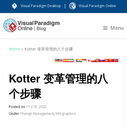
|
Visual Paradigm Desktop
Visual Paradigm Online
Menu
Home
»
Kotter 变革管理的八个步骤
Kotter 变革管理的八
个步骤
Posted on
11 2 月, 2022
Under
Change Management
,
Infographics