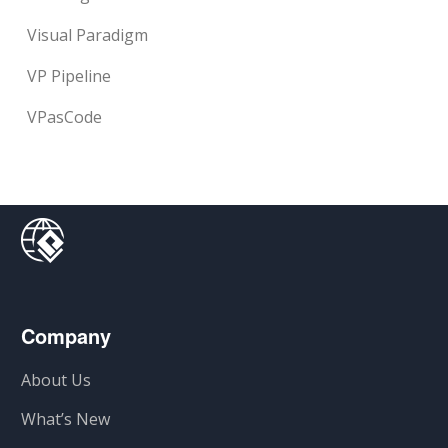
Visual Paradigm
VP Pipeline
VPasCode
Company
About Us
What’s New