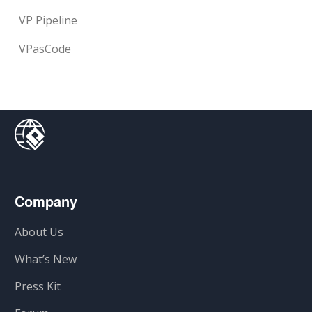
VP Pipeline
VPasCode
Company
About Us
What’s New
Press Kit