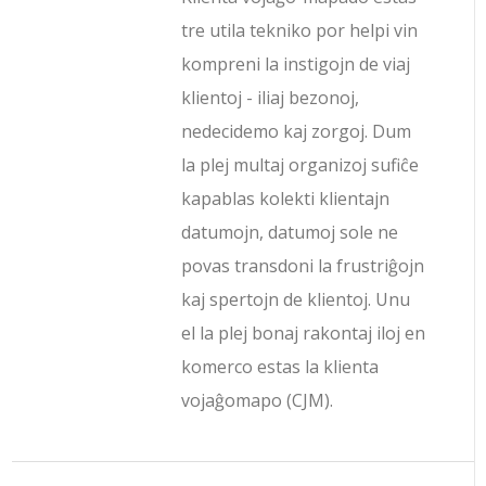
tre utila tekniko por helpi vin
kompreni la instigojn de viaj
klientoj - iliaj bezonoj,
nedecidemo kaj zorgoj. Dum
la plej multaj organizoj sufiĉe
kapablas kolekti klientajn
datumojn, datumoj sole ne
povas transdoni la frustriĝojn
kaj spertojn de klientoj. Unu
el la plej bonaj rakontaj iloj en
komerco estas la klienta
vojaĝomapo (CJM).