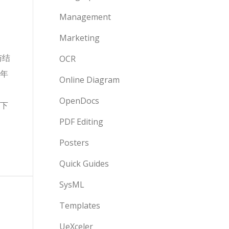
Management
Marketing
与结
OCR
年
Online Diagram
OpenDocs
下
PDF Editing
Posters
Quick Guides
SysML
Templates
UeXceler