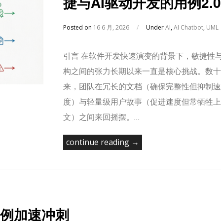
捷与AI驱动开发的用例2.0
Posted on
16 6 月, 2026
/
Under
AI
,
AI Chatbot
,
UML
引言 在软件开发快速演变的背景下，敏捷性
构之间的张力长期以来一直是核心挑战。数十
来，团队在冗长的文档（确保完整性但抑制速
度）与轻量级用户故事（促进速度但常牺牲上
文）之间来回摇摆。…
continue reading →
例加速冲刺