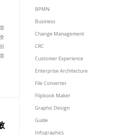
BPMN
Business
需
Change Management
变
CRC
但
需
Customer Experience
Enterprise Architecture
File Converter
Flipbook Maker
Graphic Design
Guide
敏
Infographics