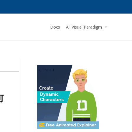
Docs
All Visual Paradigm
可