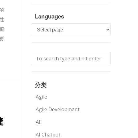
的
Languages
性
Languages
值
更
分类
Agile
Agile Development
捷
AI
AI Chatbot