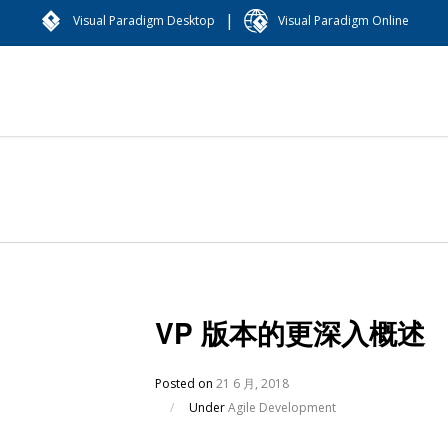
|
Visual Paradigm Desktop
Visual Paradigm Online
VP 版本的更深入概述
Posted on
21 6 月, 2018
/
Under
Agile Development