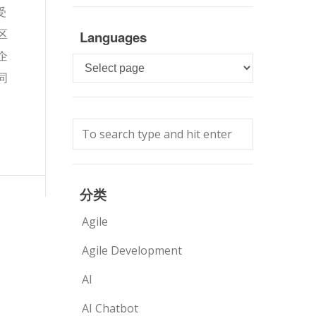
受
区
Languages
企
Languages
同
分类
Agile
Agile Development
AI
AI Chatbot