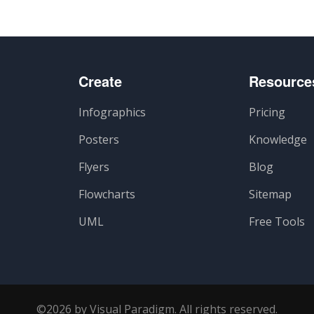
Create
Resource
Infographics
Pricing
Posters
Knowledge
Flyers
Blog
Flowcharts
Sitemap
UML
Free Tools
©2026 by Visual Paradigm. All rights reserved.