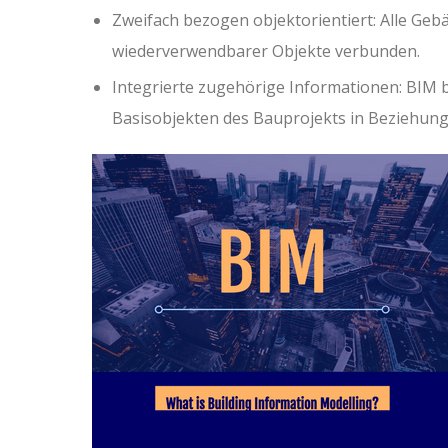
Zweifach bezogen objektorientiert: Alle Ge
wiederverwendbarer Objekte verbunden.
Integrierte zugehörige Informationen: BIM b
Basisobjekten des Bauprojekts in Beziehung 