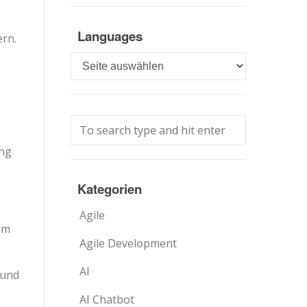
Languages
rn.
Languages
ung
Kategorien
Agile
im
Agile Development
AI
 und
AI Chatbot