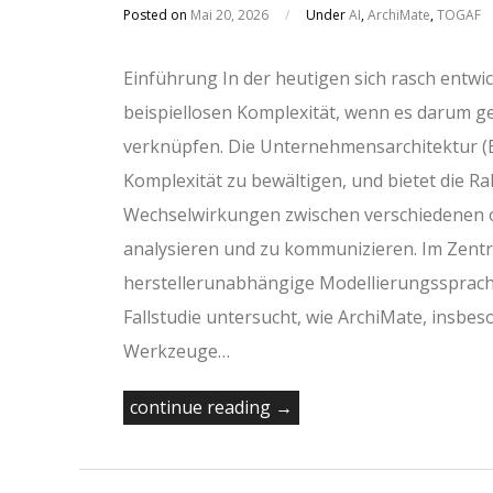
Posted on
Mai 20, 2026
/
Under
AI
,
ArchiMate
,
TOGAF
Einführung In der heutigen sich rasch entwi
beispiellosen Komplexität, wenn es darum g
verknüpfen. Die Unternehmensarchitektur (EA
Komplexität zu bewältigen, und bietet die R
Wechselwirkungen zwischen verschiedenen or
analysieren und zu kommunizieren. Im Zentr
herstellerunabhängige Modellierungssprache
Fallstudie untersucht, wie ArchiMate, insbes
Werkzeuge…
continue reading →