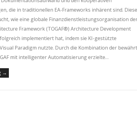
m Dokumentationsaufwand und den kooperativen
n, die in traditionellen EA-Frameworks inhärent sind. Dies
ucht, wie eine globale Finanzdienstleistungsorganisation de
itecture Framework (TOGAF®) Architecture Development
olgreich implementiert hat, indem sie KI-gestützte
isual Paradigm nutzte. Durch die Kombination der bewähr
AF mit intelligenter Automatisierung erzielte…
g →