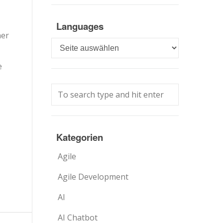
Languages
ner
Languages
e
Kategorien
Agile
Agile Development
AI
AI Chatbot