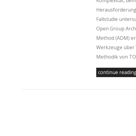
Komplexität, de
Herausforderunge
Fallstudie unters
Open Group Arch
Method (ADM) erf
Werkzeuge über V
Methodik von TOG
continue readin