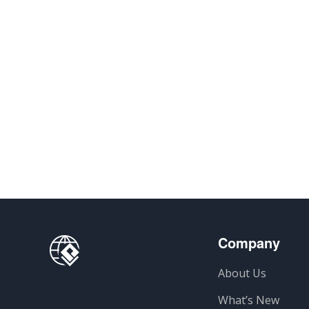
Company
About Us
What’s New