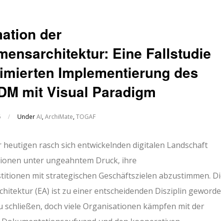
ation der
ensarchitektur: Eine Fallstudie
timierten Implementierung des
M mit Visual Paradigm
6
/
Under
AI
,
ArchiMate
,
TOGAF
 heutigen rasch sich entwickelnden digitalen Landschaft
ionen unter ungeahntem Druck, ihre
titionen mit strategischen Geschäftszielen abzustimmen. D
itektur (EA) ist zu einer entscheidenden Disziplin geworde
u schließen, doch viele Organisationen kämpfen mit der