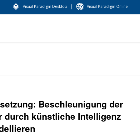
|
Visual Paradigm Desktop
Visual Paradigm Online
msetzung: Beschleunigung der
durch künstliche Intelligenz
dellieren