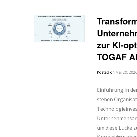
Transform
Unternehm
zur KI-op
TOGAF AD
Posted on
Mai 20, 202
Einführung In der
stehen Organisat
Technologieinves
Unternehmensarch
um diese Lücke z