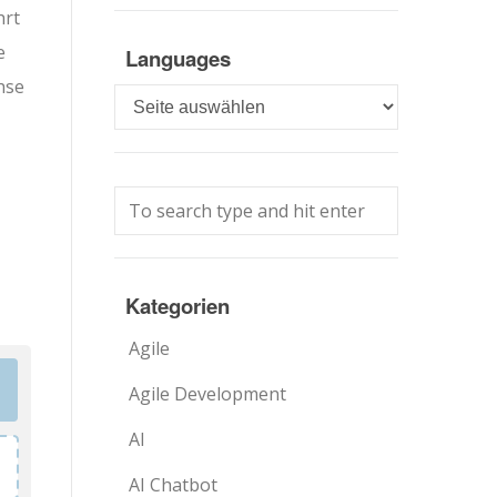
hrt
e
Languages
hse
Languages
Kategorien
Agile
Agile Development
AI
AI Chatbot