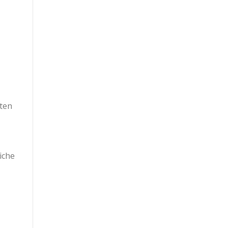
lten
iche