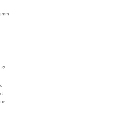
gramm
ange
as
rt
ine