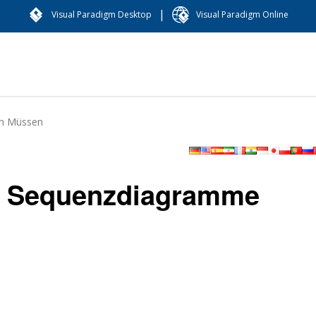
|
Visual Paradigm Desktop
Visual Paradigm Online
en Müssen
er Sequenzdiagramme