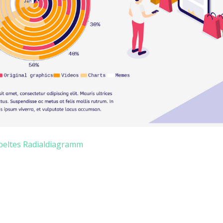
peltes Radialdiagramm
n