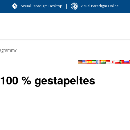
|
Visual Paradigm Desktop
Visual Paradigm Online
diagramm?
n 100 % gestapeltes