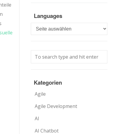
teile
en
Languages
s
Languages
suelle
Kategorien
Agile
Agile Development
AI
AI Chatbot