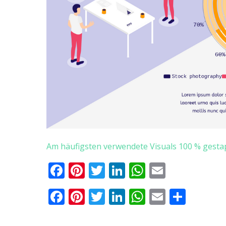
Am häufigsten verwendete Visuals 100 % gesta
Facebook
Pinterest
Twitter
LinkedIn
Whatsapp
Email
Teilen
Facebook
Pinterest
Twitter
LinkedIn
WhatsApp
Email
Teile