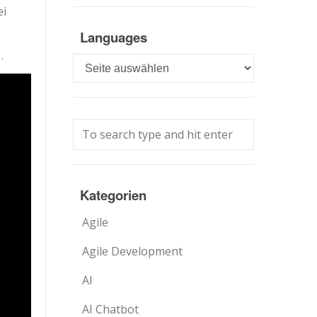
ei
Languages
.
Languages
Kategorien
Agile
Agile Development
AI
AI Chatbot