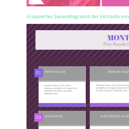
Gruppiertes Säulendiagramm der Verkäufe vo