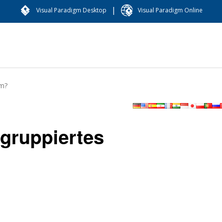
|
Visual Paradigm Desktop
Visual Paradigm Online
mm?
 gruppiertes