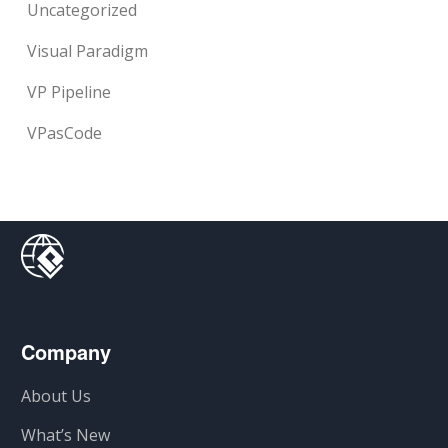
Uncategorized
Visual Paradigm
VP Pipeline
VPasCode
Company
About Us
What’s New