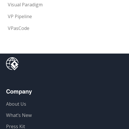
Visual Paradigm
VP Pipeline
VPasCode
Company
About Us
What’s New
Press Kit