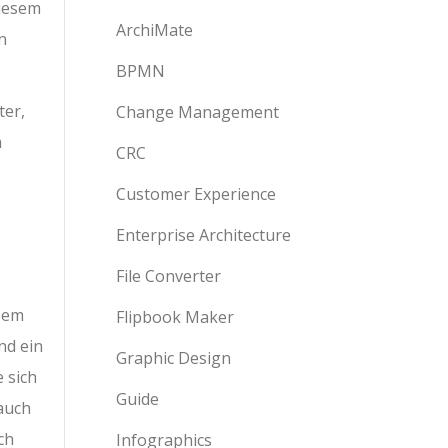
diesem
ArchiMate
n
BPMN
ter,
Change Management
m
CRC
Customer Experience
Enterprise Architecture
File Converter
esem
Flipbook Maker
nd ein
Graphic Design
 sich
Guide
auch
ch
Infographics