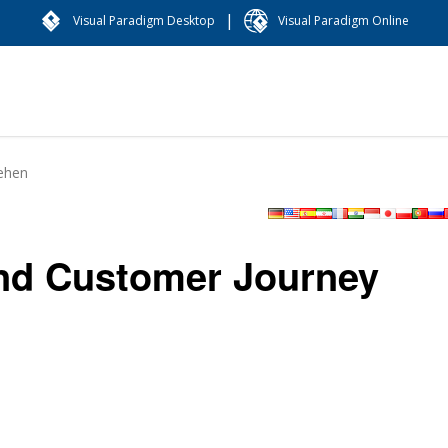
|
Visual Paradigm Desktop
Visual Paradigm Online
ehen
nd Customer Journey