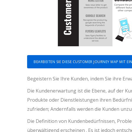
BEARBEITEN SIE DIESE CUSTOMER JOURNEY MAP MIT E
Begeistern Sie Ihre Kunden, indem Sie ihre E
Die Kundenerwartung ist die Ebene, auf der K
Produkte oder Dienstleistungen ihren Bedürfni
zufrieden; Andernfalls werden die Kunden unzuf
Die Definition von Kundenbedürfnissen, Prob
überwältigend erscheinen . Es ist jedoch entsc