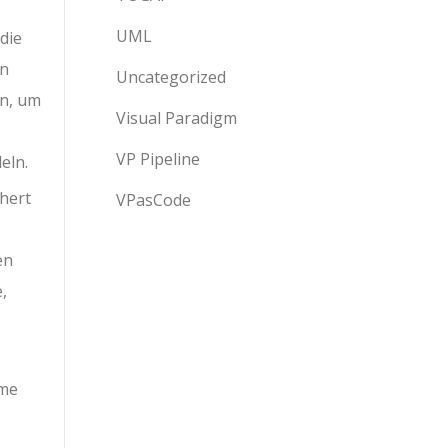
UML
die
en
Uncategorized
en, um
Visual Paradigm
VP Pipeline
eln.
hert
VPasCode
en
,
hme