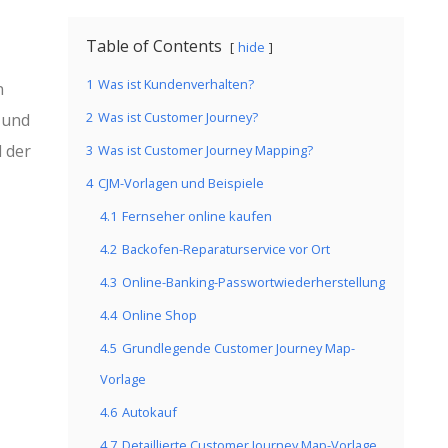
Table of Contents
hide
1
Was ist Kundenverhalten?
n
2
Was ist Customer Journey?
 und
d der
3
Was ist Customer Journey Mapping?
4
CJM-Vorlagen und Beispiele
4.1
Fernseher online kaufen
4.2
Backofen-Reparaturservice vor Ort
4.3
Online-Banking-Passwortwiederherstellung
4.4
Online Shop
4.5
Grundlegende Customer Journey Map-
Vorlage
4.6
Autokauf
4.7
Detaillierte Customer Journey Map-Vorlage