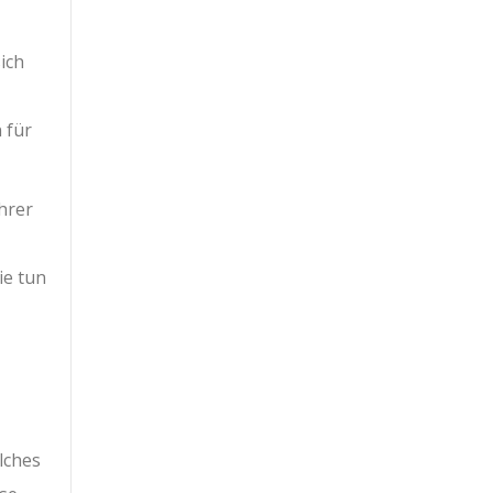
ich
 für
Ihrer
ie tun
lches