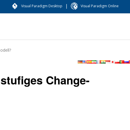
|
Visual Paradigm Desktop
Visual Paradigm Online
odell?
istufiges Change-