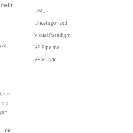
t mehr
UML
Uncategorized
Visual Paradigm
ste
VP Pipeline
VPasCode
d, um
 die
agen
 – die