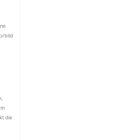
ine
orbild
,
em
kt die