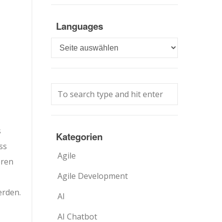
Languages
Languages
s
Kategorien
ss
Agile
eren
Agile Development
erden.
AI
AI Chatbot