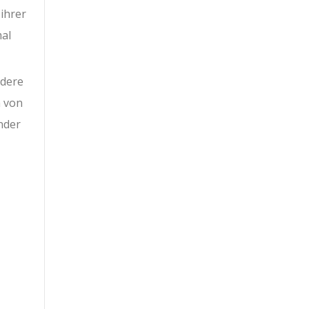
ihrer
mal
ndere
n von
nder