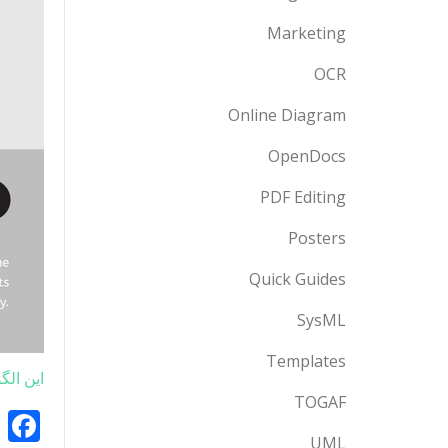
Marketing
OCR
Online Diagram
OpenDocs
PDF Editing
Posters
Quick Guides
SysML
Templates
این الگ
TOGAF
k
UML