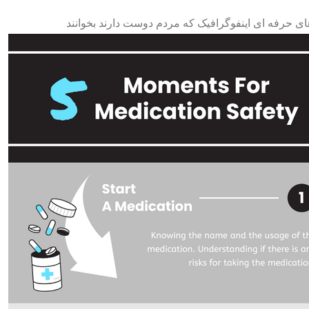
ی حرفه ای اینفوگرافیک که مردم دوست دارند بخوانند