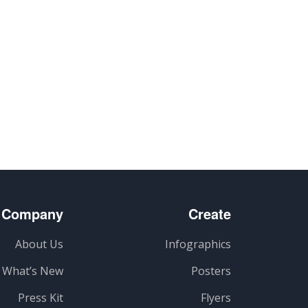
گذاری
Company
Create
About Us
Infographics
What’s New
Posters
Press Kit
Flyers