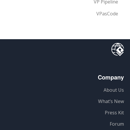
VP Pipeline
VPasCode
Company
About Us
What’s New
Press Kit
Forum