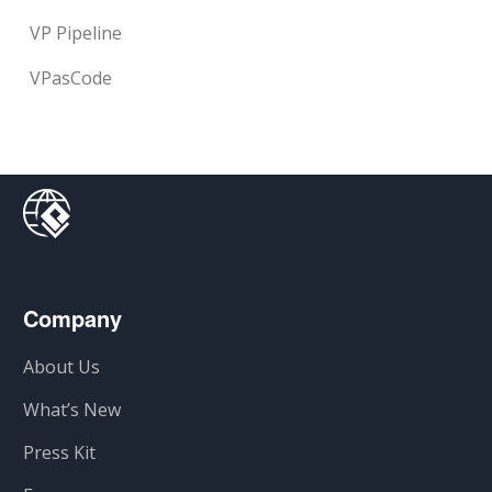
VP Pipeline
VPasCode
Company
About Us
What’s New
Press Kit