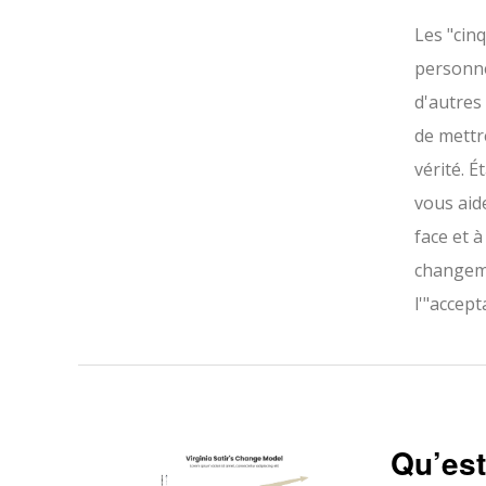
Les "cinq
personne
d'autres
de mettre
vérité. 
vous aid
face et à
changeme
l'"accept
Qu’es