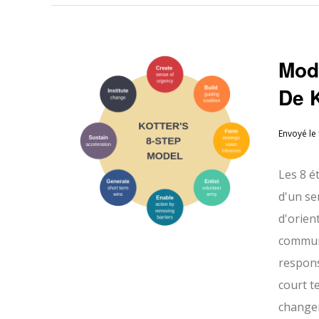
Mod
De 
Envoyé le
Les 8 é
d'un se
d'orien
communi
respons
court t
changem