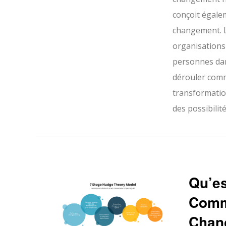
conçoit égale
changement. L
organisations
personnes dan
dérouler comme
transformation
des possibilit
Qu’es
Comm
Chan