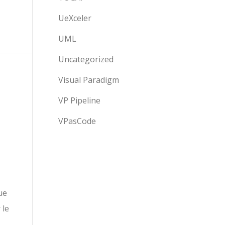
UeXceler
UML
Uncategorized
Visual Paradigm
VP Pipeline
VPasCode
ue
 le