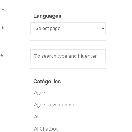
nes
Languages
;
Languages
sir
z
re
Catégories
Agile
Agile Development
AI
AI Chatbot