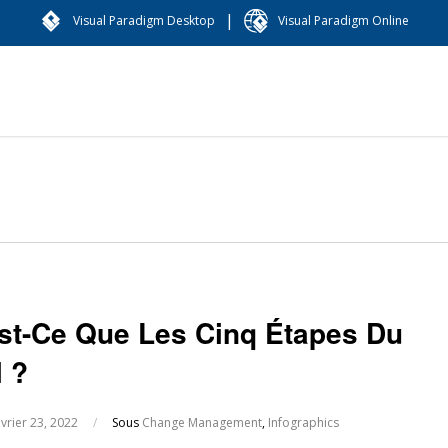
|
Visual Paradigm Desktop
Visual Paradigm Online
st-Ce Que Les Cinq Étapes Du
l ?
évrier 23, 2022
/
Sous
Change Management
,
Infographics