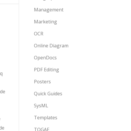
Management
Marketing
OCR
Online Diagram
OpenDocs
PDF Editing
nq
Posters
é
 de
Quick Guides
SysML
Templates
e
 de
TOGAF