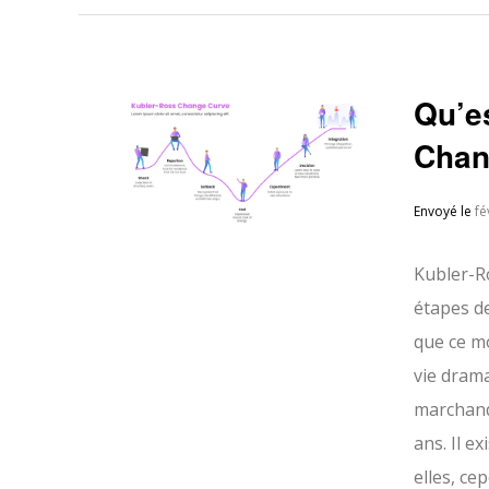
Qu’e
Chan
Envoyé le
fé
Kubler-R
étapes de
que ce m
vie drama
marchanda
ans. Il e
elles, ce