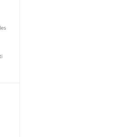
les
ti