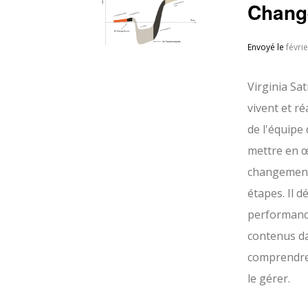
Change
Envoyé le
févri
Virginia Sa
vivent et r
de l'équipe
mettre en œ
changement 
étapes. Il d
performances
contenus da
comprendre
le gérer.