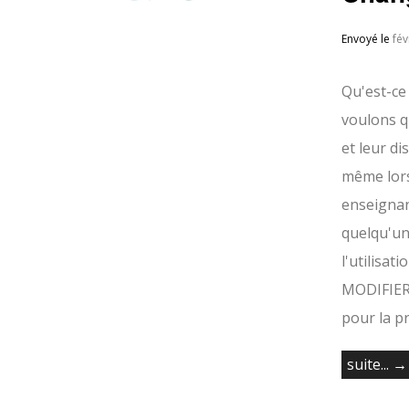
Envoyé le
fév
Qu'est-ce
voulons q
et leur d
même lors
enseignant
quelqu'un
l'utilisat
MODIFIER
pour la p
suite... →