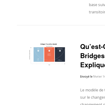
base sui
transitoi
Qu’est-
Bridges
Expliqu
Envoyé le
février 1
Le modèle de t
sur le changem
changement n'