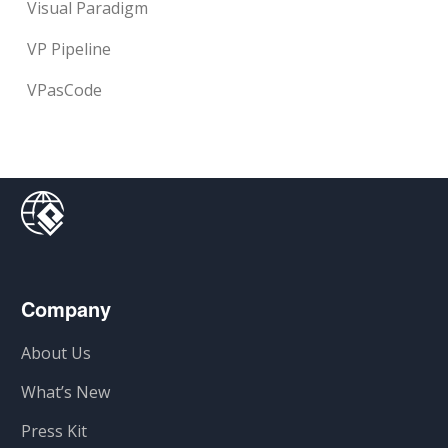
Visual Paradigm
VP Pipeline
VPasCode
Company
About Us
What’s New
Press Kit