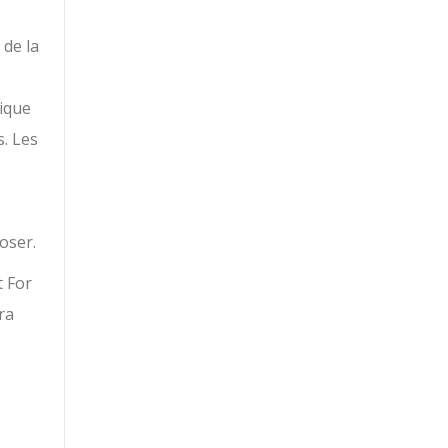
 de la
tique
s. Les
oser.
t For
ra