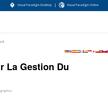
|
Visual Paradigm Desktop
Visual Paradigm Online
ent
 La Gestion Du
ographics