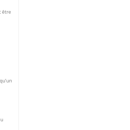
 être
 qu’un
du