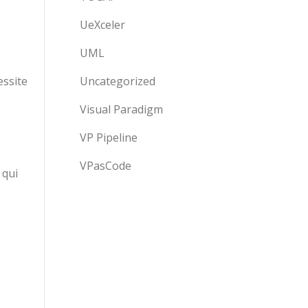
UeXceler
UML
essite
Uncategorized
Visual Paradigm
VP Pipeline
VPasCode
 qui