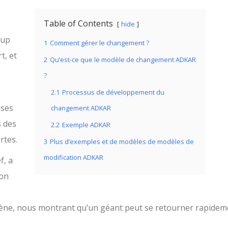
Table of Contents
hide
oup
1
Comment gérer le changement ?
t, et
2
Qu’est-ce que le modèle de changement ADKAR
?
2.1
Processus de développement du
uses
changement ADKAR
s des
2.2
Exemple ADKAR
rtes.
3
Plus d’exemples et de modèles de modèles de
modification ADKAR
f, a
ion
 scène, nous montrant qu’un géant peut se retourner rapidem