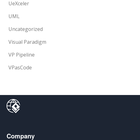
UeXceler
UML
Uncategorized
Visual Paradigm
VP Pipeline
VPasCode
Company