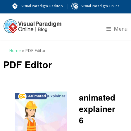
|
Visual Paradigm Desktop
Visual Paradigm Online
Menu
Home
»
PDF Editor
PDF Editor
animated
explainer
6