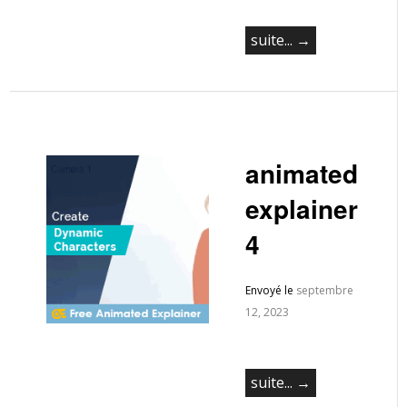
suite... →
animated
explainer
4
Envoyé le
septembre
12, 2023
suite... →