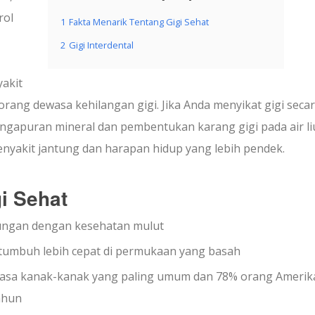
rol
1
Fakta Menarik Tentang Gigi Sehat
2
Gigi Interdental
yakit
rang dewasa kehilangan gigi. Jika Anda menyikat gigi seca
ngapuran mineral dan pembentukan karang gigi pada air li
enyakit jantung dan harapan hidup yang lebih pendek.
i Sehat
bungan dengan kesehatan mulut
i tumbuh lebih cepat di permukaan yang basah
 masa kanak-kanak yang paling umum dan 78% orang Amerik
ahun