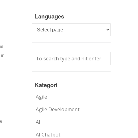
Languages
Languages
ra
ur.
Kategori
Agile
Agile Development
a
AI
AI Chatbot