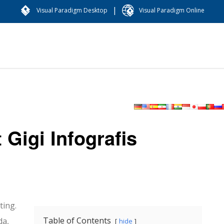
|
Visual Paradigm Desktop
Visual Paradigm Online
Gigi Infografis
ting.
Table of Contents
da,
hide