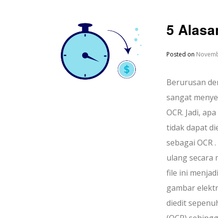
5 Alas
Posted on
Novemb
Berurusan de
sangat menye
OCR. Jadi, ap
tidak dapat d
sebagai OCR .
ulang secara 
file ini menja
gambar elektr
diedit sepen