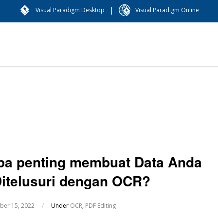
|
Visual Paradigm Desktop
Visual Paradigm Online
pa penting membuat Data Anda
Ditelusuri dengan OCR?
er 15, 2022
/
Under
OCR
,
PDF Editing