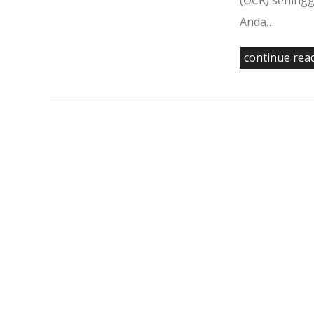
(OCR) sehingg
Anda…
continue rea