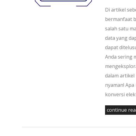
Di artikel se
bermanfaat ba
salah satu m
data yang da
dapat ditelus
Anda sering 
mengeksploras
dalam artikel
nyaman! Apa 
konversi ele
continue re