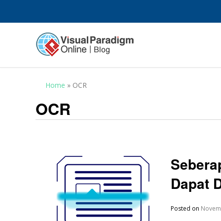
Home
»
OCR
OCR
Sebera
Dapat 
Posted on
Novemb