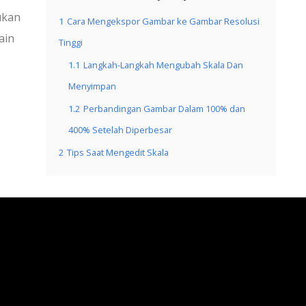
ukan
1
Cara Mengekspor Gambar ke Gambar Resolusi
ain
Tinggi
1.1
Langkah-Langkah Mengubah Skala Dan
Menyimpan
1.2
Perbandingan Gambar Dalam 100% dan
400% Setelah Diperbesar
2
Tips Saat Mengedit Skala