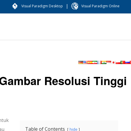
|
Visual Paradigm Desktop
Visual Paradigm Online
Gambar Resolusi Tinggi
ntuk
Table of Contents
au
hide