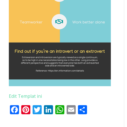
Edit Templat ini
Facebook
Pinterest
Twitter
LinkedIn
WhatsApp
Email
Share