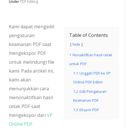
Under
PDF Editing
Kami dapat mengedit
Table of Contents
pengaturan
keamanan PDF saat
hide
mengekspor PDF
1
Nonaktifkan hasil cetak
untuk melindungi file
untuk PDF
kami. Pada artikel ini,
1.1
Unggah PDF ke VP
kami akan
Online PDF Editor
menunjukkan cara
1.2
Edit Pengaturan
menonaktifkan hasil
Keamanan PDF
cetak PDF saat
1.3
Ekspor PDF
mengekspor dari
VP
Online PDF