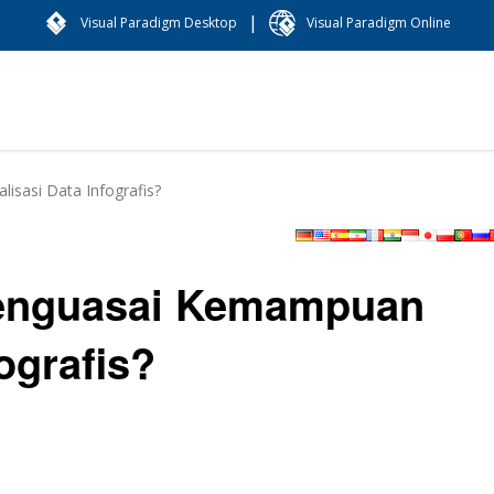
|
Visual Paradigm Desktop
Visual Paradigm Online
sasi Data Infografis?
enguasai Kemampuan
ografis?