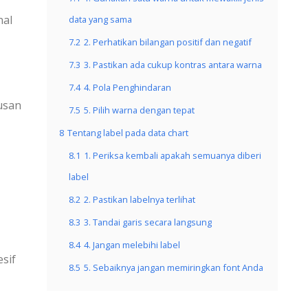
nal
data yang sama
7.2
2. Perhatikan bilangan positif dan negatif
7.3
3. Pastikan ada cukup kontras antara warna
7.4
4. Pola Penghindaran
usan
7.5
5. Pilih warna dengan tepat
8
Tentang label pada data chart
8.1
1. Periksa kembali apakah semuanya diberi
label
8.2
2. Pastikan labelnya terlihat
8.3
3. Tandai garis secara langsung
8.4
4. Jangan melebihi label
sif
8.5
5. Sebaiknya jangan memiringkan font Anda