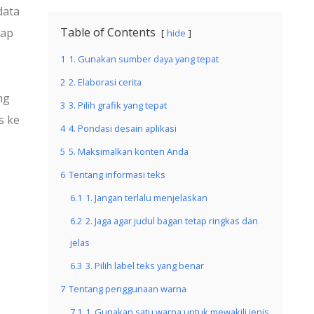
data
Table of Contents
iap
hide
1
1. Gunakan sumber daya yang tepat
2
2. Elaborasi cerita
ng
3
3. Pilih grafik yang tepat
s ke
4
4. Pondasi desain aplikasi
5
5. Maksimalkan konten Anda
6
Tentang informasi teks
6.1
1. Jangan terlalu menjelaskan
6.2
2. Jaga agar judul bagan tetap ringkas dan
jelas
6.3
3. Pilih label teks yang benar
7
Tentang penggunaan warna
7.1
1. Gunakan satu warna untuk mewakili jenis