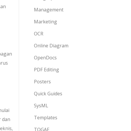
kan
Management
Marketing
OCR
Online Diagram
 bagan
OpenDocs
arus
PDF Editing
Posters
Quick Guides
SysML
mulai
Templates
r dan
eknis,
TOGAF