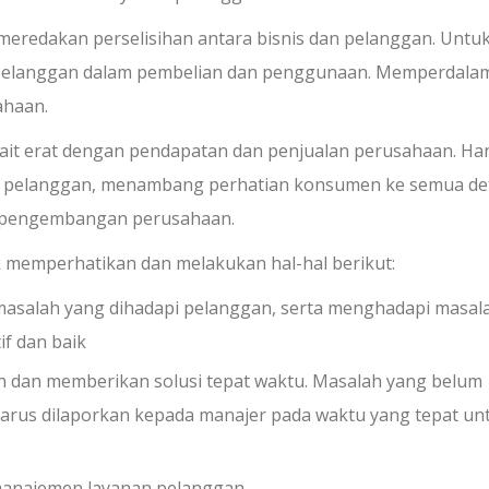
redakan perselisihan antara bisnis dan pelanggan. Untu
 pelanggan dalam pembelian dan penggunaan. Memperdala
ahaan.
kait erat dengan pendapatan dan penjualan perusahaan. Ha
a pelanggan, menambang perhatian konsumen ke semua det
i pengembangan perusahaan.
memperhatikan dan melakukan hal-hal berikut:
salah yang dihadapi pelanggan, serta menghadapi masal
if dan baik
n dan memberikan solusi tepat waktu. Masalah yang belum
harus dilaporkan kepada manajer pada waktu yang tepat un
manajemen layanan pelanggan