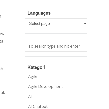
k
Languages
m
Languages
nya
ail,
Kategori
ah
Agile
Agile Development
tuk
AI
AI Chatbot