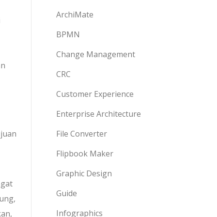
ArchiMate
i
BPMN
Change Management
an
CRC
Customer Experience
Enterprise Architecture
File Converter
ujuan
Flipbook Maker
Graphic Design
ngat
Guide
sung,
Infographics
kan,