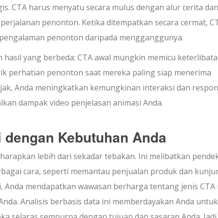
is. CTA harus menyatu secara mulus dengan alur cerita da
ri perjalanan penonton. Ketika ditempatkan secara cermat, C
an pengalaman penonton daripada mengganggunya.
hasil yang berbeda: CTA awal mungkin memicu keterlibat
rik perhatian penonton saat mereka paling siap menerima
bijak, Anda meningkatkan kemungkinan interaksi dan respo
kan dampak video penjelasan animasi Anda.
i dengan Kebutuhan Anda
rapkan lebih dari sekadar tebakan. Ini melibatkan pende
erbagai cara, seperti memantau penjualan produk dan kunj
i, Anda mendapatkan wawasan berharga tentang jenis CTA
Anda. Analisis berbasis data ini memberdayakan Anda untuk
 selaras sempurna dengan tujuan dan sasaran Anda. Jadi