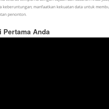
ada keberuntungan; manfaatkan kekuatan data untuk memb
atan penonton.
i Pertama Anda