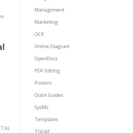
Management
ns
Marketing
OCR
al
Online Diagram
OpenDocs
PDF Editing
Posters
Quick Guides
SysML
Templates
CTA),
TOGAF