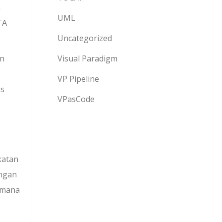
n
UML
TA
Uncategorized
Visual Paradigm
an
VP Pipeline
ns
VPasCode
katan
ungan
 mana
,