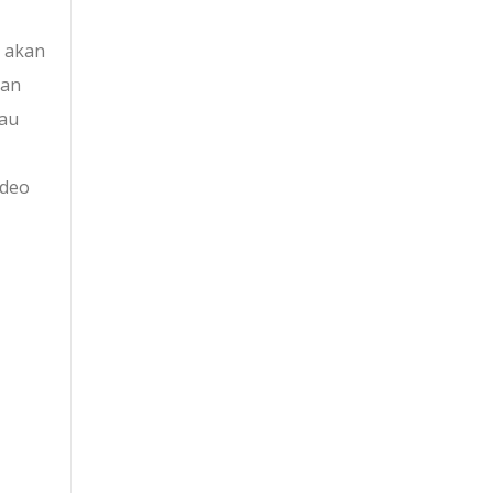
a akan
kan
tau
ideo