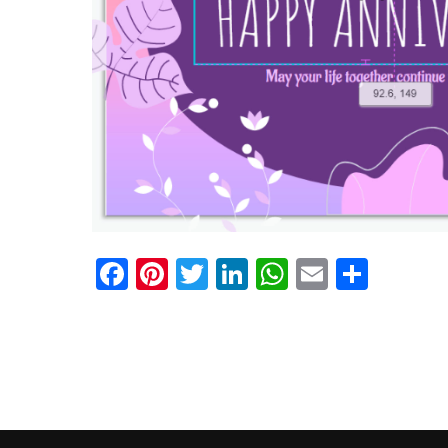
Facebook
Pinterest
Twitter
LinkedIn
WhatsApp
Email
Shar