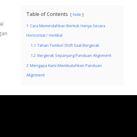
Table of Contents
hide
al
1
Cara Memindahkan Bentuk Hanya Secara
gan
Horizontal / Vertikal
1.1
Tahan Tombol Shift Saat Bergerak
1.2
Bergerak Sepanjang Panduan Alignment
2
Mengapa Kami Membutuhkan Panduan
Alignment