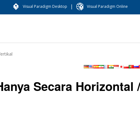
|
Visual Paradigm Desktop
Visual Paradigm Online
rtikal
anya Secara Horizontal 