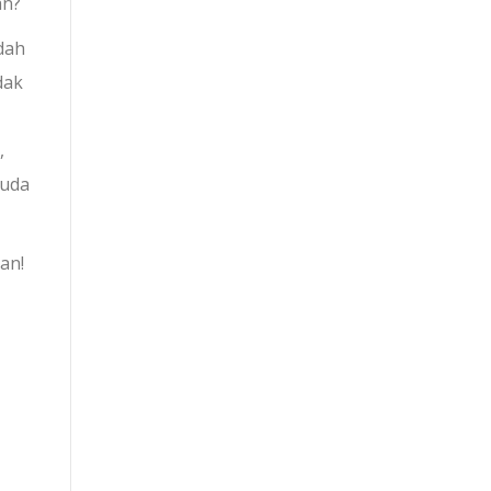
an?
dah
dak
,
muda
an!