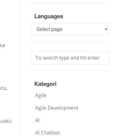
Languages
Languages
eka
Kategori
ktu,
Agile
Agile Development
AI
suatu
AI Chatbot