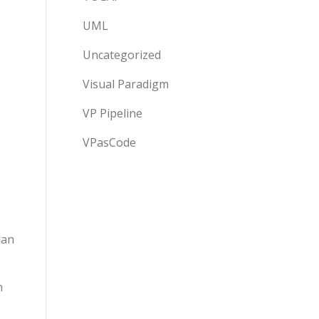
UML
Uncategorized
Visual Paradigm
VP Pipeline
VPasCode
dan
n