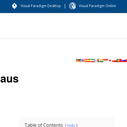
|
Visual Paradigm Desktop
Visual Paradigm Online
Paus
Table of Contents
hide