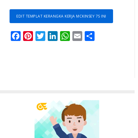
EDIT TEMPLAT KERANGKA KERJA MCKINSEY 7S INI
Facebook
Pinterest
Twitter
LinkedIn
WhatsApp
Email
Share