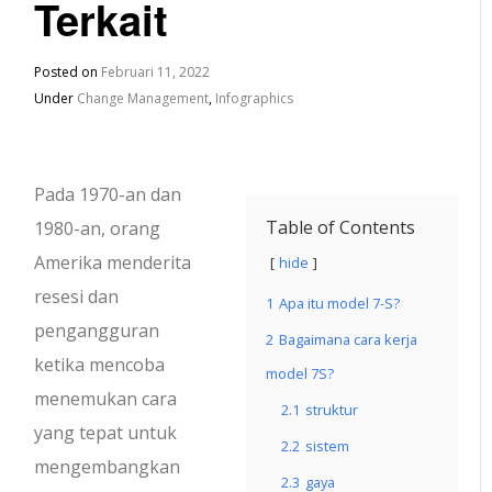
Terkait
Posted on
Februari 11, 2022
Under
Change Management
,
Infographics
Pada 1970-an dan
Table of Contents
1980-an, orang
Amerika menderita
hide
resesi dan
1
Apa itu model 7-S?
pengangguran
2
Bagaimana cara kerja
ketika mencoba
model 7S?
menemukan cara
2.1
struktur
yang tepat untuk
2.2
sistem
mengembangkan
2.3
gaya