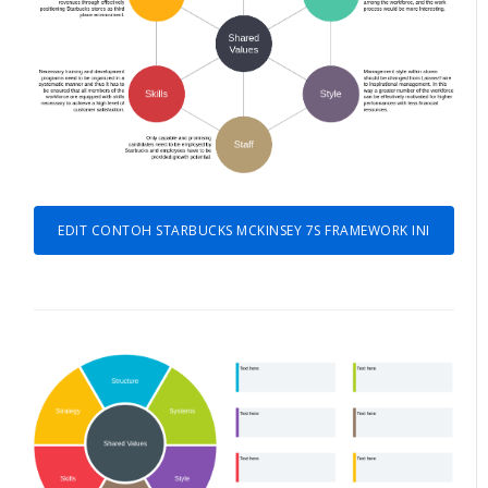
EDIT CONTOH STARBUCKS MCKINSEY 7S FRAMEWORK INI