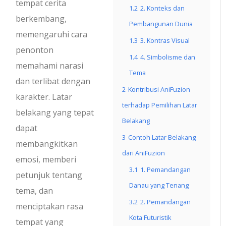
tempat cerita
1.2
2. Konteks dan
berkembang,
Pembangunan Dunia
memengaruhi cara
1.3
3. Kontras Visual
penonton
1.4
4. Simbolisme dan
memahami narasi
Tema
dan terlibat dengan
2
Kontribusi AniFuzion
karakter. Latar
terhadap Pemilihan Latar
belakang yang tepat
Belakang
dapat
3
Contoh Latar Belakang
membangkitkan
dari AniFuzion
emosi, memberi
3.1
1. Pemandangan
petunjuk tentang
Danau yang Tenang
tema, dan
3.2
2. Pemandangan
menciptakan rasa
Kota Futuristik
tempat yang