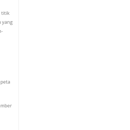
titik
n yang
n-
 peta
sumber