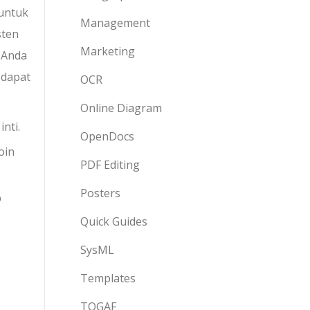
untuk
Management
sten
Marketing
 Anda
 dapat
OCR
Online Diagram
nti.
OpenDocs
oin
PDF Editing
Posters
p
Quick Guides
SysML
Templates
TOGAF