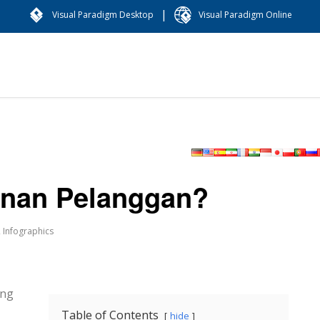
|
Visual Paradigm Desktop
Visual Paradigm Online
lanan Pelanggan?
,
Infographics
ang
Table of Contents
hide