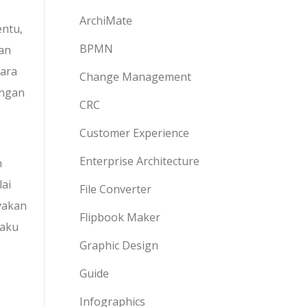
ArchiMate
ntu,
BPMN
an
tara
Change Management
engan
CRC
Customer Experience
Enterprise Architecture
n
ai
File Converter
yakan
Flipbook Maker
laku
Graphic Design
Guide
Infographics