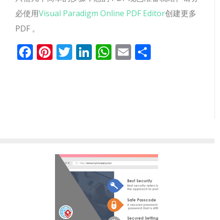
必使用
Visual Paradigm Online PDF Editor
创建更多
PDF 。
Facebook
Pinterest
Twitter
LinkedIn
WhatsApp
Email
分
享