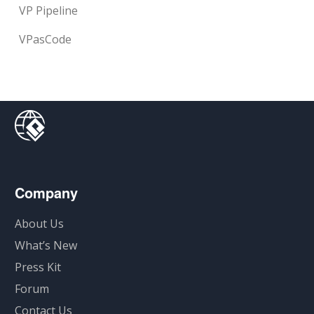
VP Pipeline
VPasCode
Company
About Us
What’s New
Press Kit
Forum
Contact Us