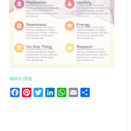
编辑此模板
Facebook
Pinterest
Twitter
LinkedIn
WhatsApp
Email
分
享