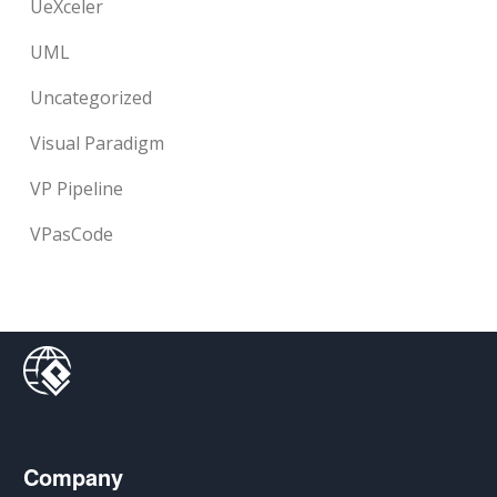
UeXceler
UML
Uncategorized
Visual Paradigm
VP Pipeline
VPasCode
Company