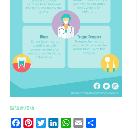
编辑此模板
Facebook
Pinterest
Twitter
LinkedIn
WhatsApp
Email
分
享