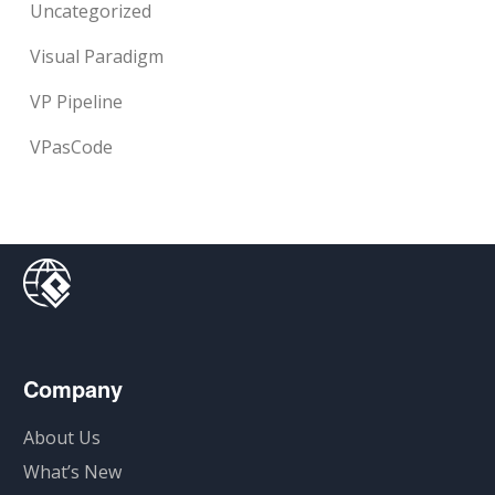
Uncategorized
Visual Paradigm
VP Pipeline
VPasCode
Company
About Us
What’s New