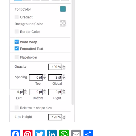
Facebook
Pinterest
Twitter
LinkedIn
WhatsApp
Email
分