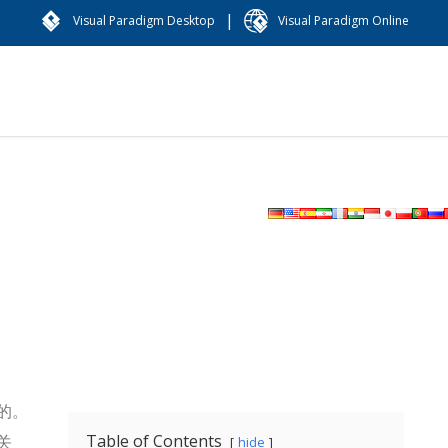
|
Visual Paradigm Desktop
Visual Paradigm Online
的。
Table of Contents
关
hide