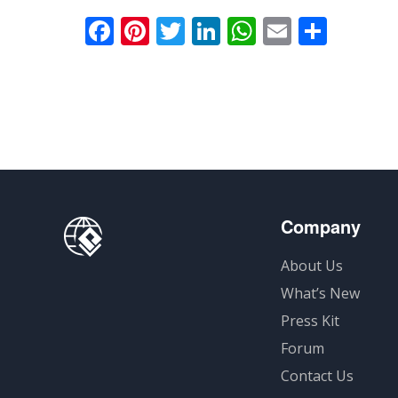
Facebook
Pinterest
Twitter
LinkedIn
WhatsApp
Email
分
享
Company
About Us
What’s New
Press Kit
Forum
Contact Us