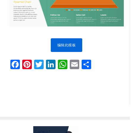
编辑此模板
Facebook
Pinterest
Twitter
LinkedIn
WhatsApp
Email
分
享