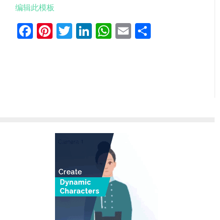
编辑此模板
Facebook
Pinterest
Twitter
LinkedIn
WhatsApp
Email
分
享