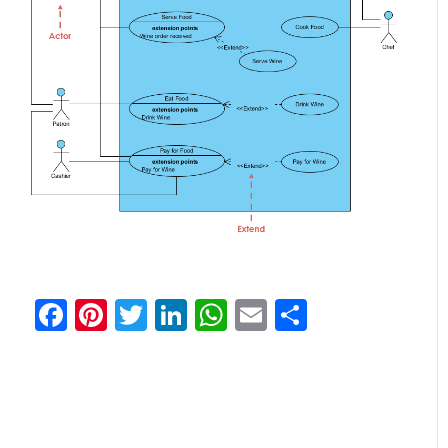
Facebook
Pinterest
Twitter
LinkedIn
WhatsApp
Email
分
享