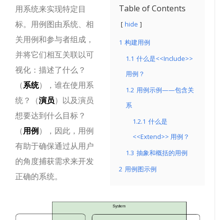
Table of Contents
用系统来实现特定目
标。
用例图由系统、相
hide
关用例和参与者组成，
1
构建用例
并将它们相互关联以可
1.1
什么是<<Include>>
视化：描述了什么？
用例？
（
系统
），谁在使用系
1.2
用例示例——包含关
统？（
演员
）以及演员
系
想要达到什么目标？
1.2.1
什么是
（
用例
），因此，用例
<<Extend>> 用例？
有助于确保通过从用户
1.3
抽象和概括的用例
的角度捕获需求来开发
2
用例图示例
正确的系统。