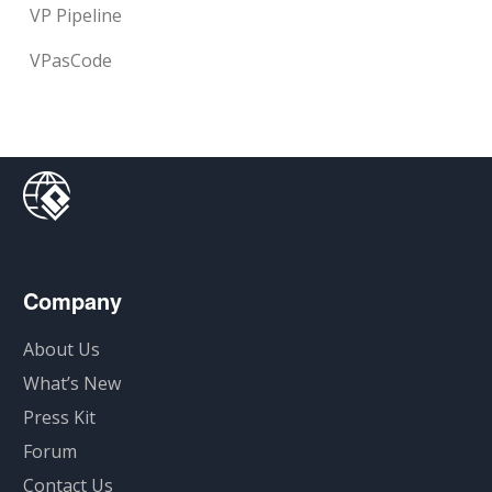
VP Pipeline
VPasCode
Company
About Us
What’s New
Press Kit
Forum
Contact Us