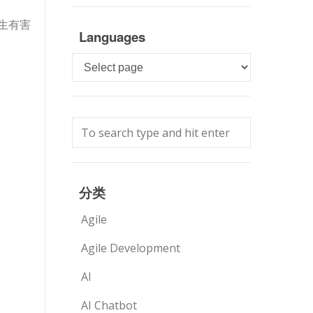
生有害
Languages
Languages
分类
Agile
Agile Development
AI
AI Chatbot