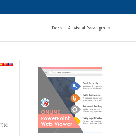
Docs
All Visual Paradigm
移废