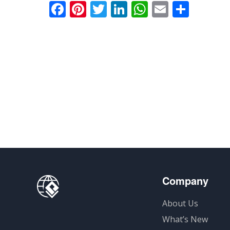
Facebook
Pinterest
Twitter
LinkedIn
WhatsApp
Email
分
享
Company
About Us
What’s New